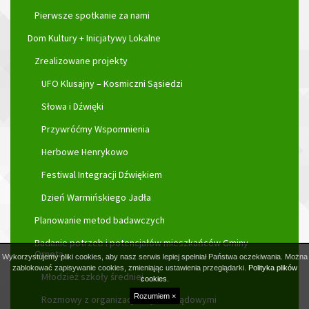
Pierwsze spotkanie za nami
Dom Kultury + Inicjatywy Lokalne
Zrealizowane projekty
UFO Klusajny – Kosmiczni Sąsiedzi
Słowa i Dźwięki
Przywróćmy Wspomnienia
Herbowe Henrykowo
Festiwal Integracji Dźwiękiem
Dzień Warmińskiego Jadła
Planowanie metod badawczych
Badanie potrzeb i potencjałów mieszkańców Gminy
Orneta
Wykorzystujemy pliki cookies, aby nasz serwis lepiej spełniał Państwa oczekiwania. Można
zablokować zapisywanie cookies, zmieniając ustawienia przeglądarki.
Polityka plików
Młodzież szkoły średniej
cookies.
Rozumiem ×
Rozmowy z organizacjami pozarządowymi