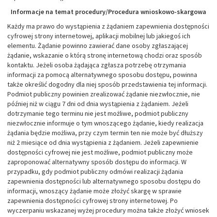
Informacje na temat procedury/Procedura wnioskowo-skargowa
Każdy ma prawo do wystąpienia z żądaniem zapewnienia dostępności
cyfrowej strony internetowej, aplikacji mobilnej lub jakiegoś ich
elementu. Żądanie powinno zawierać dane osoby zgłaszającej
żądanie, wskazanie o którą stronę internetową chodzi oraz sposób
kontaktu. Jeżeli osoba żądająca zgłasza potrzebę otrzymania
informacji za pomocą alternatywnego sposobu dostępu, powinna
także określić dogodny dla niej sposób przedstawienia tej informacji.
Podmiot publiczny powinien zrealizować żądanie niezwłocznie, nie
później niż w ciągu 7 dni od dnia wystąpienia z żądaniem. Jeżeli
dotrzymanie tego terminu nie jest możliwe, podmiot publiczny
niezwłocznie informuje o tym wnoszącego żądanie, kiedy realizacja
żądania będzie możliwa, przy czym termin ten nie może być dłuższy
niż 2 miesiące od dnia wystąpienia z żądaniem. Jeżeli zapewnienie
dostępności cyfrowej nie jest możliwe, podmiot publiczny może
zaproponować alternatywny sposób dostępu do informacji. W
przypadku, gdy podmiot publiczny odmówi realizacji żądania
zapewnienia dostępności lub alternatywnego sposobu dostępu do
informacji, wnoszący żądanie może złożyć skargę w sprawie
zapewnienia dostępności cyfrowej strony internetowej. Po
wyczerpaniu wskazanej wyżej procedury można także złożyć wniosek