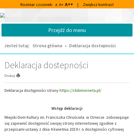
Przejdź
Przejdź
A++
Rozmiar czcionek:
A+
|
Zwiększ kontrast
A
do
do
głównej
wyszukiwarki
Centrum
treści
Kultury
Przejdź do menu
i
Biblioteka
Miejska
Jesteś tutaj:
Strona główna
»
Deklaracja dostepności
im.
Franciszka
Chruściela
Deklaracja dostepności
w
Ornecie
Drukuj
Deklaracja dostępności strony
https://ckibmorneta.pl/
Wstęp deklaracji
Miejski Dom Kultury im. Franciszka Chruściela w Ornecie zobowiązuje
się zapewnić dostępność swojej strony internetowej zgodnie z
przepisami ustawy z dnia 4 kwietnia 2019 r. o dostępności cyfrowej