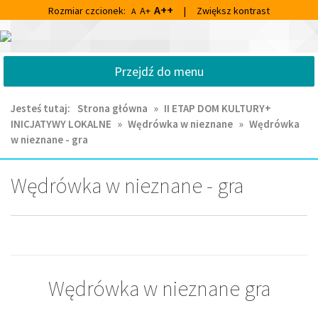
Przejdź
Przejdź
A++
Rozmiar czcionek:
A+
|
Zwiększ kontrast
A
do
do
głównej
wyszukiwarki
Centrum
treści
Kultury
Przejdź do menu
i
Biblioteka
Miejska
Jesteś tutaj:
Strona główna
»
II ETAP DOM KULTURY+
im.
INICJATYWY LOKALNE
»
Wędrówka w nieznane
»
Wędrówka
Franciszka
w nieznane - gra
Chruściela
w
Ornecie
Wędrówka w nieznane - gra
Wędrówka w nieznane gra