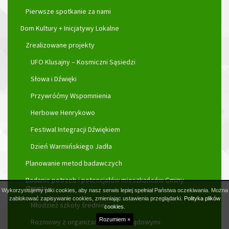
Pierwsze spotkanie za nami
Dom Kultury + Inicjatywy Lokalne
Zrealizowane projekty
UFO Klusajny – Kosmiczni Sąsiedzi
Słowa i Dźwięki
Przywróćmy Wspomnienia
Herbowe Henrykowo
Festiwal Integracji Dźwiękiem
Dzień Warmińskiego Jadła
Planowanie metod badawczych
Badanie potrzeb i potencjałów mieszkańców Gminy
Orneta
Wykorzystujemy pliki cookies, aby nasz serwis lepiej spełniał Państwa oczekiwania. Można
zablokować zapisywanie cookies, zmieniając ustawienia przeglądarki.
Polityka plików
Młodzież szkoły średniej
cookies.
Rozumiem ×
Rozmowy z organizacjami pozarządowymi