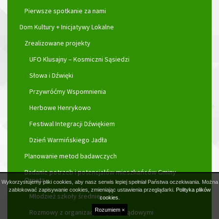
Pierwsze spotkanie za nami
Dom Kultury + Inicjatywy Lokalne
Zrealizowane projekty
UFO Klusajny – Kosmiczni Sąsiedzi
Słowa i Dźwięki
Przywróćmy Wspomnienia
Herbowe Henrykowo
Festiwal Integracji Dźwiękiem
Dzień Warmińskiego Jadła
Planowanie metod badawczych
Badanie potrzeb i potencjałów mieszkańców Gminy
Orneta
Wykorzystujemy pliki cookies, aby nasz serwis lepiej spełniał Państwa oczekiwania. Można
zablokować zapisywanie cookies, zmieniając ustawienia przeglądarki.
Polityka plików
Młodzież szkoły średniej
cookies.
Rozumiem ×
Rozmowy z organizacjami pozarządowymi