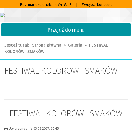
Przejdź
Przejdź
A++
Rozmiar czcionek:
A+
|
Zwiększ kontrast
A
do
do
głównej
wyszukiwarki
Centrum
treści
Kultury
Przejdź do menu
i
Biblioteka
Miejska
Jesteś tutaj:
Strona główna
»
Galeria
»
FESTIWAL
im.
KOLORÓW I SMAKÓW
Franciszka
Chruściela
w
FESTIWAL KOLORÓW I SMAKÓW
Ornecie
FESTIWAL KOLORÓW I SMAKÓW
Utworzono dnia 03.08.2017, 10:45