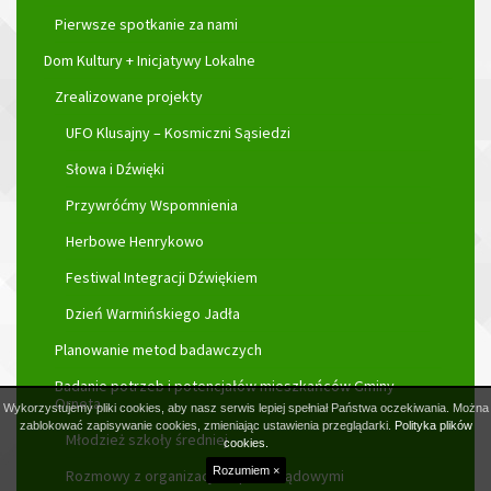
Pierwsze spotkanie za nami
Dom Kultury + Inicjatywy Lokalne
Zrealizowane projekty
UFO Klusajny – Kosmiczni Sąsiedzi
Słowa i Dźwięki
Przywróćmy Wspomnienia
Herbowe Henrykowo
Festiwal Integracji Dźwiękiem
Dzień Warmińskiego Jadła
Planowanie metod badawczych
Badanie potrzeb i potencjałów mieszkańców Gminy
Orneta
Wykorzystujemy pliki cookies, aby nasz serwis lepiej spełniał Państwa oczekiwania. Można
zablokować zapisywanie cookies, zmieniając ustawienia przeglądarki.
Polityka plików
Młodzież szkoły średniej
cookies.
Rozumiem ×
Rozmowy z organizacjami pozarządowymi