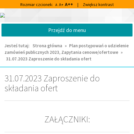
Przejdź
Przejdź
A++
Rozmiar czcionek:
A+
|
Zwiększ kontrast
A
do
do
głównej
wyszukiwarki
Centrum
treści
Kultury
Przejdź do menu
i
Biblioteka
Miejska
Jesteś tutaj:
Strona główna
»
Plan postępowań o udzielenie
im.
zamówień publicznych 2023, Zapytania cenowe/ofertowe
»
Franciszka
31.07.2023 Zaproszenie do składania ofert
Chruściela
w
Ornecie
31.07.2023 Zaproszenie do
składania ofert
ZAŁĄCZNIKI: