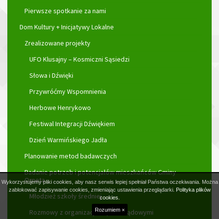
Pierwsze spotkanie za nami
Dom Kultury + Inicjatywy Lokalne
Zrealizowane projekty
UFO Klusajny – Kosmiczni Sąsiedzi
Słowa i Dźwięki
Przywróćmy Wspomnienia
Herbowe Henrykowo
Festiwal Integracji Dźwiękiem
Dzień Warmińskiego Jadła
Planowanie metod badawczych
Badanie potrzeb i potencjałów mieszkańców Gminy
Orneta
Wykorzystujemy pliki cookies, aby nasz serwis lepiej spełniał Państwa oczekiwania. Można
zablokować zapisywanie cookies, zmieniając ustawienia przeglądarki.
Polityka plików
Młodzież szkoły średniej
cookies.
Rozumiem ×
Rozmowy z organizacjami pozarządowymi