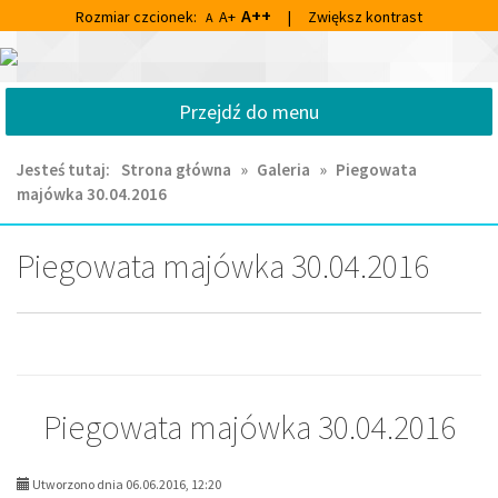
Przejdź
Przejdź
A++
Rozmiar czcionek:
A+
|
Zwiększ kontrast
A
do
do
głównej
wyszukiwarki
Centrum
treści
Kultury
Przejdź do menu
i
Biblioteka
Miejska
Jesteś tutaj:
Strona główna
»
Galeria
»
Piegowata
im.
majówka 30.04.2016
Franciszka
Chruściela
w
Piegowata majówka 30.04.2016
Ornecie
Piegowata majówka 30.04.2016
Utworzono dnia 06.06.2016, 12:20