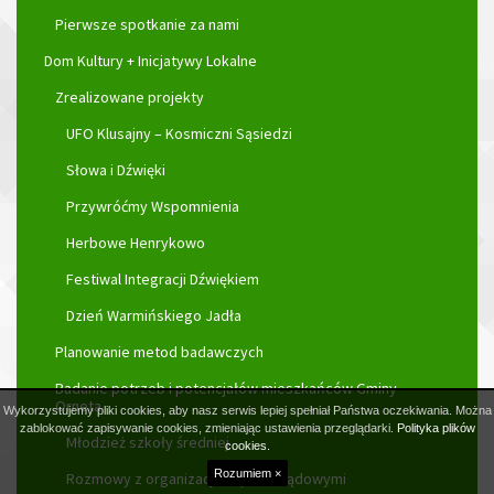
Pierwsze spotkanie za nami
Dom Kultury + Inicjatywy Lokalne
Zrealizowane projekty
UFO Klusajny – Kosmiczni Sąsiedzi
Słowa i Dźwięki
Przywróćmy Wspomnienia
Herbowe Henrykowo
Festiwal Integracji Dźwiękiem
Dzień Warmińskiego Jadła
Planowanie metod badawczych
Badanie potrzeb i potencjałów mieszkańców Gminy
Orneta
Wykorzystujemy pliki cookies, aby nasz serwis lepiej spełniał Państwa oczekiwania. Można
zablokować zapisywanie cookies, zmieniając ustawienia przeglądarki.
Polityka plików
Młodzież szkoły średniej
cookies.
Rozumiem ×
Rozmowy z organizacjami pozarządowymi