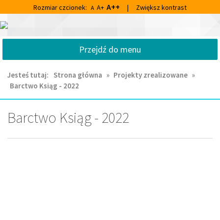
Przejdź
Przejdź
A++
Rozmiar czcionek:
A+
|
Zwiększ kontrast
A
do
do
głównej
wyszukiwarki
Centrum
treści
Kultury
Przejdź do menu
i
Biblioteka
Miejska
Jesteś tutaj:
Strona główna
»
Projekty zrealizowane
»
im.
Barctwo Ksiąg - 2022
Franciszka
Chruściela
w
Barctwo Ksiąg - 2022
Ornecie