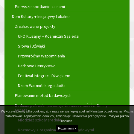
Pierwsze spotkanie za nami
Dom Kultury + Inicjatywy Lokalne
Zrealizowane projekty
UFO Klusajny – Kosmiczni Sąsiedzi
Słowa i Dźwięki
Przywróćmy Wspomnienia
Herbowe Henrykowo
Festiwal Integracji Dźwiękiem
Dzień Warmińskiego Jadła
Planowanie metod badawczych
Badanie potrzeb i potencjałów mieszkańców Gminy
Orneta
Wykorzystujemy pliki cookies, aby nasz serwis lepiej spełniał Państwa oczekiwania. Można
zablokować zapisywanie cookies, zmieniając ustawienia przeglądarki.
Polityka plików
Młodzież szkoły średniej
cookies.
Rozumiem ×
Rozmowy z organizacjami pozarządowymi