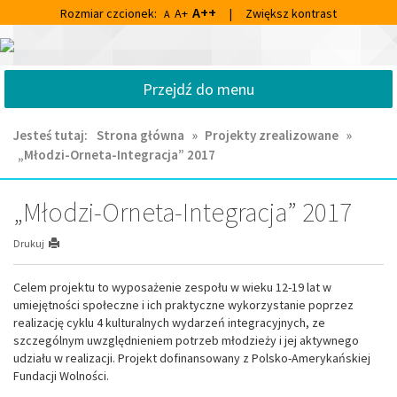
Przejdź
Przejdź
A++
Rozmiar czcionek:
A+
|
Zwiększ kontrast
A
do
do
głównej
wyszukiwarki
Centrum
treści
Kultury
Przejdź do menu
i
Biblioteka
Miejska
Jesteś tutaj:
Strona główna
»
Projekty zrealizowane
»
im.
„Młodzi-Orneta-Integracja” 2017
Franciszka
Chruściela
w
„Młodzi-Orneta-Integracja” 2017
Ornecie
Drukuj
Celem projektu to wyposażenie zespołu w wieku 12-19 lat w
umiejętności społeczne i ich praktyczne wykorzystanie poprzez
realizację cyklu 4 kulturalnych wydarzeń integracyjnych, ze
szczególnym uwzględnieniem potrzeb młodzieży i jej aktywnego
udziału w realizacji. Projekt dofinansowany z Polsko-Amerykańskiej
Fundacji Wolności.