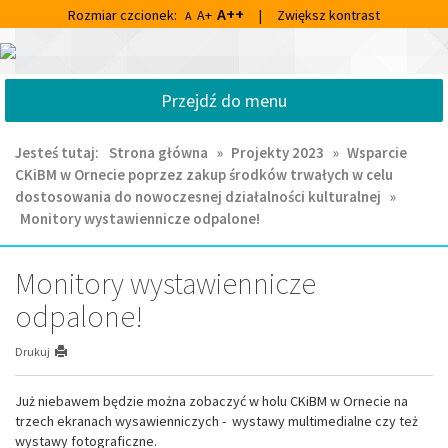
Przejdź
Przejdź
A++
Rozmiar czcionek:
A+
|
Zwiększ kontrast
A
do
do
głównej
wyszukiwarki
Centrum
treści
Kultury
Przejdź do menu
i
Biblioteka
Miejska
Jesteś tutaj:
Strona główna
»
Projekty 2023
»
Wsparcie
im.
CKiBM w Ornecie poprzez zakup środków trwałych w celu
Franciszka
dostosowania do nowoczesnej działalności kulturalnej
»
Chruściela
Monitory wystawiennicze odpalone!
w
Ornecie
Monitory wystawiennicze
odpalone!
Drukuj
Już niebawem będzie można zobaczyć w holu CKiBM w Ornecie na
trzech ekranach wysawienniczych - wystawy multimedialne czy też
wystawy fotograficzne.