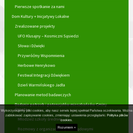
Pierwsze spotkanie za nami
Dom Kultury + Inicjatywy Lokalne
Zrealizowane projekty
UFO Klusajny – Kosmiczni Sąsiedzi
Słowa i Dźwięki
Przywróćmy Wspomnienia
Herbowe Henrykowo
Festiwal Integracji Dźwiękiem
Dzień Warmińskiego Jadła
Planowanie metod badawczych
Badanie potrzeb i potencjałów mieszkańców Gminy
Orneta
Wykorzystujemy pliki cookies, aby nasz serwis lepiej spełniał Państwa oczekiwania. Można
zablokować zapisywanie cookies, zmieniając ustawienia przeglądarki.
Polityka plików
Młodzież szkoły średniej
cookies.
Rozumiem ×
Rozmowy z organizacjami pozarządowymi