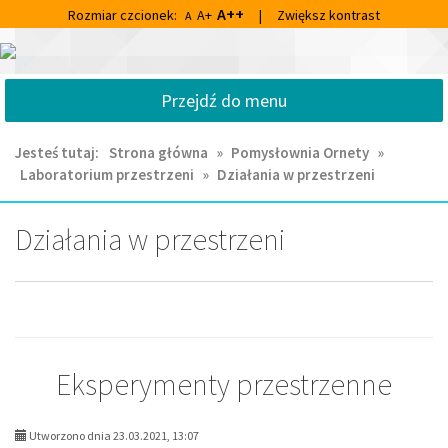
Przejdź
Przejdź
A++
Rozmiar czcionek:
A+
|
Zwiększ kontrast
A
do
do
głównej
wyszukiwarki
Centrum
treści
Kultury
Przejdź do menu
i
Biblioteka
Miejska
Jesteś tutaj:
Strona główna
»
Pomysłownia Ornety
»
im.
Laboratorium przestrzeni
»
Działania w przestrzeni
Franciszka
Chruściela
w
Działania w przestrzeni
Ornecie
Eksperymenty przestrzenne
Utworzono dnia 23.03.2021, 13:07