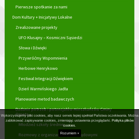
Pierwsze spotkanie za nami
Dom Kultury + Inicjatywy Lokalne
Zrealizowane projekty
UFO Klusajny – Kosmiczni Sąsiedzi
Słowa i Dźwięki
Przywróćmy Wspomnienia
Herbowe Henrykowo
Festiwal Integracji Dźwiękiem
Dzień Warmińskiego Jadła
Planowanie metod badawczych
Badanie potrzeb i potencjałów mieszkańców Gminy
Orneta
Wykorzystujemy pliki cookies, aby nasz serwis lepiej spełniał Państwa oczekiwania. Można
zablokować zapisywanie cookies, zmieniając ustawienia przeglądarki.
Polityka plików
Młodzież szkoły średniej
cookies.
Rozumiem ×
Rozmowy z organizacjami pozarządowymi