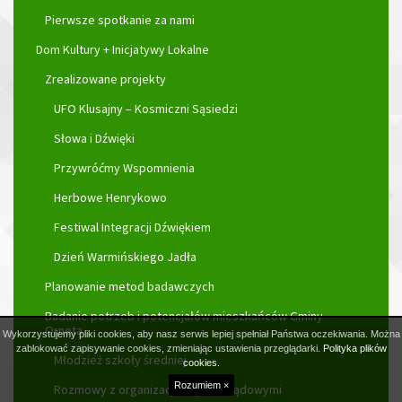
Pierwsze spotkanie za nami
Dom Kultury + Inicjatywy Lokalne
Zrealizowane projekty
UFO Klusajny – Kosmiczni Sąsiedzi
Słowa i Dźwięki
Przywróćmy Wspomnienia
Herbowe Henrykowo
Festiwal Integracji Dźwiękiem
Dzień Warmińskiego Jadła
Planowanie metod badawczych
Badanie potrzeb i potencjałów mieszkańców Gminy
Orneta
Wykorzystujemy pliki cookies, aby nasz serwis lepiej spełniał Państwa oczekiwania. Można
zablokować zapisywanie cookies, zmieniając ustawienia przeglądarki.
Polityka plików
Młodzież szkoły średniej
cookies.
Rozumiem ×
Rozmowy z organizacjami pozarządowymi