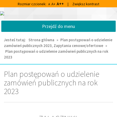
Przejdź
Przejdź
A++
Rozmiar czcionek:
A+
|
Zwiększ kontrast
A
do
do
głównej
wyszukiwarki
Centrum
treści
Kultury
Przejdź do menu
i
Biblioteka
Miejska
Jesteś tutaj:
Strona główna
»
Plan postępowań o udzielenie
im.
zamówień publicznych 2023, Zapytania cenowe/ofertowe
»
Franciszka
Plan postępowań o udzielenie zamówień publicznych na rok
Chruściela
2023
w
Ornecie
Plan postępowań o udzielenie
zamówień publicznych na rok
2023