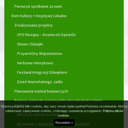
Pierwsze spotkanie za nami
Dom Kultury + Inicjatywy Lokalne
Zrealizowane projekty
UFO Klusajny – Kosmiczni Sąsiedzi
Słowa i Dźwięki
Przywróćmy Wspomnienia
Herbowe Henrykowo
Festiwal Integracji Dźwiękiem
Dzień Warmińskiego Jadła
Planowanie metod badawczych
Badanie potrzeb i potencjałów mieszkańców Gminy
Orneta
Wykorzystujemy pliki cookies, aby nasz serwis lepiej spełniał Państwa oczekiwania. Można
zablokować zapisywanie cookies, zmieniając ustawienia przeglądarki.
Polityka plików
Młodzież szkoły średniej
cookies.
Rozumiem ×
Rozmowy z organizacjami pozarządowymi