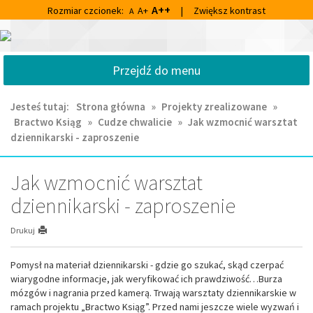
Przejdź
Przejdź
A++
Rozmiar czcionek:
A+
|
Zwiększ kontrast
A
do
do
głównej
wyszukiwarki
Centrum
treści
Kultury
Przejdź do menu
i
Biblioteka
Miejska
Jesteś tutaj:
Strona główna
»
Projekty zrealizowane
»
im.
Bractwo Ksiąg
»
Cudze chwalicie
»
Jak wzmocnić warsztat
Franciszka
dziennikarski - zaproszenie
Chruściela
w
Ornecie
Jak wzmocnić warsztat
dziennikarski - zaproszenie
Drukuj
Pomysł na materiał dziennikarski - gdzie go szukać, skąd czerpać
wiarygodne informacje, jak weryfikować ich prawdziwość…Burza
mózgów i nagrania przed kamerą. Trwają warsztaty dziennikarskie w
ramach projektu „Bractwo Ksiąg”. Przed nami jeszcze wiele wyzwań i