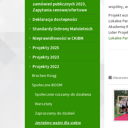
zamówień publicznych 2023,
wspólny, w
Zapytania cenowe/ofertowe
Projekt wz
Deklaracja dostepności
Lokalne Pa
Akademię Ro
Standardy Ochrony Małoletnich
Lider Proje
Nieprawidłowości w CKiBM
Lokalne Pa
Projekty 2025
Projekty 2023
Projekty 2022
Bractwo Ksiąg
Utworzono 
Społeczne BOOM
Społecznie ruszamy do działania
Warsztaty
Zapraszamy do działań
Jesteśmy ważni dla siebie