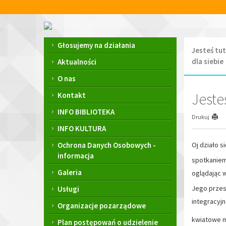
Przejdź
Przejdź
do
do
głównej
wyszukiwarki
Centrum
treści
Kultury
Menu
Głosujemy na działania
Jesteś tut
i
główne
dla siebie
Biblioteka
Aktualności
Miejska
O nas
im.
Franciszka
Jeste
Kontakt
Chruściela
INFO BIBLIOTEKA
w
Drukuj
Ornecie
INFO KULTURA
Ochrona Danych Osobowych -
Oj działo si
informacja
spotkaniem
Galeria
oglądając 
Jego przesł
Usługi
integracyj
Organizacje pozarządowe
kwiatowe 
Plan postępowań o udzielenie