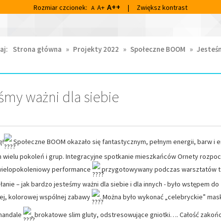
A++
Rozmiar czcionek:
A+
|
Zwiększ kontrast
A
aj:
Strona główna
»
Projekty 2022
»
Społeczne BOOM
»
Jesteś
śmy ważni dla siebie
ę!
Społeczne BOOM okazało się fantastycznym, pełnym energii, barw i e
 wielu pokoleń i grup. Integracyjne spotkanie mieszkańców Ornety rozpoc
wielopokoleniowy performance
przygotowywany podczas warsztatów te
anie – jak bardzo jesteśmy ważni dla siebie i dla innych - było wstępem do
nej, kolorowej wspólnej zabawy
. Można było wykonać „celebryckie” mask
mandale
, brokatowe slim gluty,
odstresowujące gniotki…. Całość zakoń