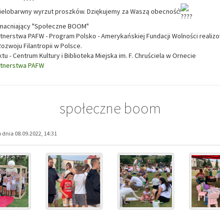
ielobarwny wyrzut proszków. Dziękujemy za Waszą obecność!
macniający "Społeczne BOOM"
rtnerstwa PAFW - Program Polsko - Amerykańskiej Fundacji Wolności realiz
zwoju Filantropii w Polsce.
ktu - Centrum Kultury i Biblioteka Miejska im. F. Chruściela w Ornecie
rtnerstwa PAFW
społeczne boom
dnia 08.09.2022, 14:31