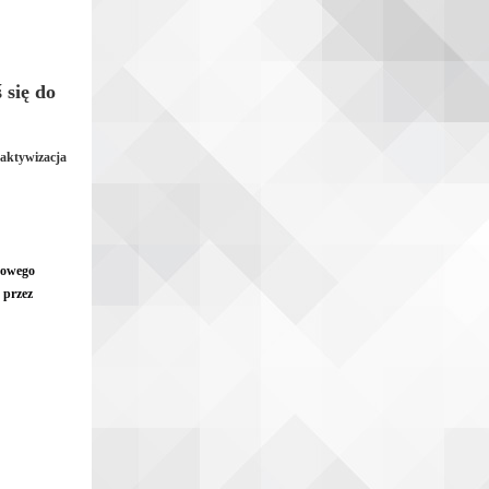
 się do
aktywizacja
dowego
 przez