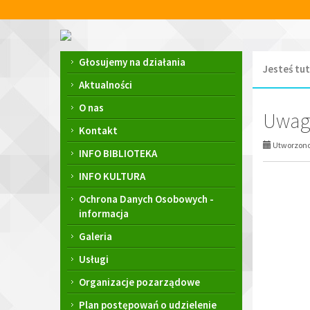
Przejdź
Przejdź
do
do
głównej
wyszukiwarki
Centrum
treści
Kultury
Menu
Głosujemy na działania
Jesteś tut
i
główne
Biblioteka
Aktualności
Miejska
O nas
im.
Uwaga
Franciszka
Kontakt
Chruściela
Utworzono 
INFO BIBLIOTEKA
w
Ornecie
INFO KULTURA
Ochrona Danych Osobowych -
informacja
Galeria
Usługi
Organizacje pozarządowe
Plan postępowań o udzielenie