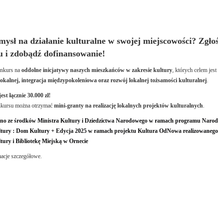
ysł na działanie kulturalne w swojej miejscowości? Zgłoś
 i zdobądź dofinansowanie!
nkurs na
oddolne inicjatywy naszych mieszkańców w zakresie kultury
, których celem jest
lokalnej, integracja międzypokoleniowa oraz rozwój lokalnej tożsamości kulturalnej
.
est łącznie 30.000 zł!
kursu można otrzymać
mini-granty na realizację lokalnych projektów kulturalnych
.
no ze środków Ministra Kultury i Dziedzictwa Narodowego w ramach programu Naro
ury : Dom Kultury + Edycja 2025 w ramach projektu Kultura OdNowa realizowanego
ury i Bibliotekę Miejską w Ornecie
macje szczegółowe.