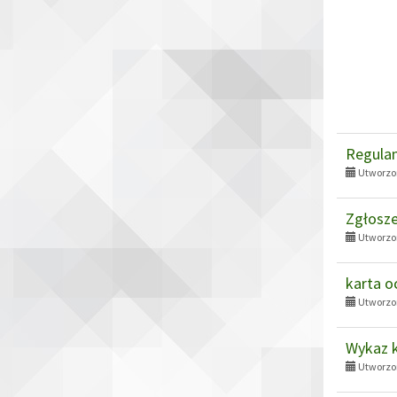
Regulam
Utworzon
Zgłosze
Utworzon
karta o
Utworzon
Wykaz 
Utworzon