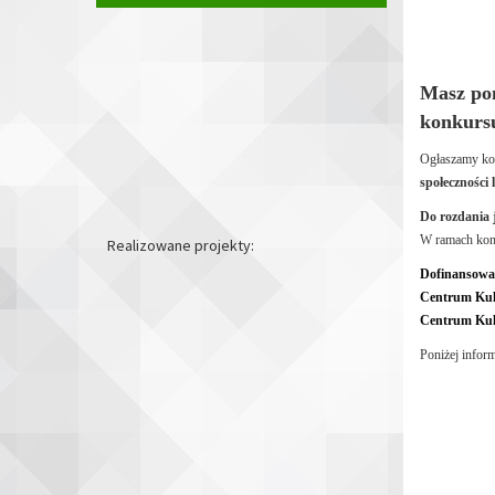
Masz pom
konkursu
Ogłaszamy ko
społeczności 
Do rozdania j
W ramach kon
Realizowane projekty:
Dofinansowa
Centrum Kult
Centrum Kult
Poniżej infor