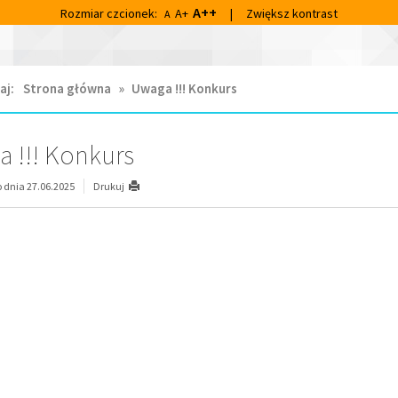
A++
Rozmiar czcionek:
A+
|
Zwiększ kontrast
A
aj:
Strona główna
»
Uwaga !!! Konkurs
 !!! Konkurs
dnia 27.06.2025
Drukuj